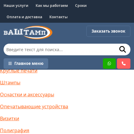
Наши услуги
Как мы работаем
Сроки
Оплата и доставка
Контакты
Заказать звонок
Главная страница
»
Круглые печати
»
Сделать новую
печать (первичная)
Главное меню
Круглые печати
Штампы
Оснастки и аксессуары
Опечатывающие устройства
Визитки
Полиграфия