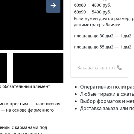
60х80
4800 руб.
60х90
5400 руб.
Если нужен другой размер, р
дециметрах) таблички
площадь до 30 дм2 — 1 дм2 
площадь до 55 дм2 — 1 дм2 
Заказать звонок
о обязательный элемент
Оперативная полиграф
Любые тиражи в сжаты
Выбор форматов и мет
амым простым — пластиковая
Доставка заказа или п
 — на основе фирменного
енды с карманами под
по желанию клиента.