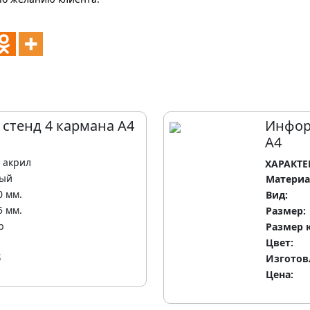
тенд 4 кармана А4
Инфор
А4
, акрил
ХАРАКТЕ
ный
Материа
0 мм.
Вид:
5 мм.
Размер:
р
Размер 
Цвет:
б
Изготов
Цена: