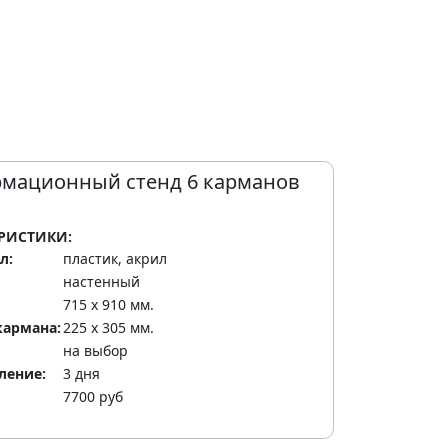
мационный стенд 6 карманов
РИСТИКИ:
л:
пластик, акрил
настенный
715 х 910 мм.
кармана:
225 х 305 мм.
на выбор
ление:
3 дня
7700 руб