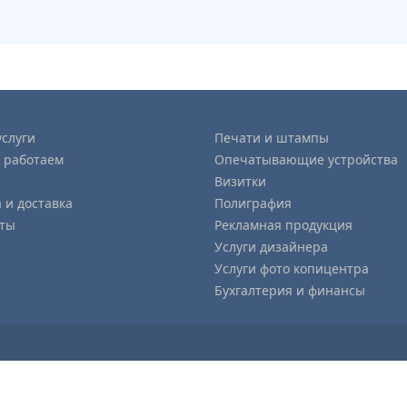
слуги
Печати и штампы
 работаем
Опечатывающие устройства
Визитки
 и доставка
Полиграфия
кты
Рекламная продукция
Услуги дизайнера
Услуги фото копицентра
Бухгалтерия и финансы