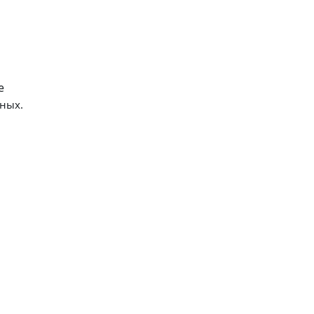
е
ных.