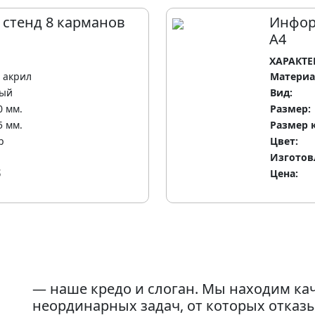
стенд 8 карманов
Инфор
А4
ХАРАКТЕ
, акрил
Материа
ный
Вид:
0 мм.
Размер:
5 мм.
Размер 
р
Цвет:
Изготов
б
Цена:
— наше кредо и слоган. Мы находим к
неординарных задач, от которых отказ