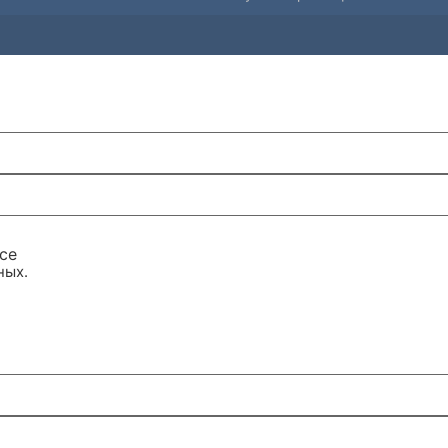
се
ных.